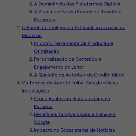
A Dominância das Plataformas Digitais
A Busca por Novas Fontes de Receita e
Parcerias
O Papel da Inteligência Artificial no Jornalismo
Moderno
IA como Ferramenta de Produção e
Otimização
Personalização de Conteúdo e
Engajamento do Leitor
A Questão da Autoria e da Credibilidade
Os Termos do Acordo Folha-Google e Suas
Implicações
O que Realmente Está em Jogo na
Parceria
Benefícios Tangíveis para a Folha e o
Google
Impacto no Ecossistema de Notícias