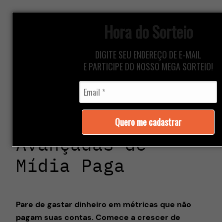
Pular
para
Hora do Sorteio
o
Método Growth Ads
conteúdo
DIGITE SEU ENDEREÇO DE E-MAIL
E PARTICIPE DO NOSSO MEGA SORTEIO!
Método Growth Ads
– Estratégias
Quero me cadastrar
Avançadas de
Mídia Paga
Pare de gastar dinheiro em métricas que não
pagam suas contas. Comece a crescer de