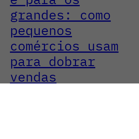
grandes: como
pequenos
comércios usam
para dobrar
vendas
Inteligência artificial comércio local não é ficção
científica nem privilégio de grandes redes.
Enquanto você lê isso, a padaria da sua rua pode
estar usando IA para prever demanda de pão, o
salão ao lado para agendar clientes